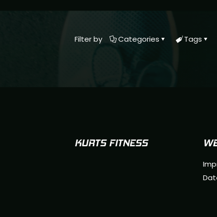
Filter by
Categories
Tags
KURTS FITNESS
WE
Imp
Dat